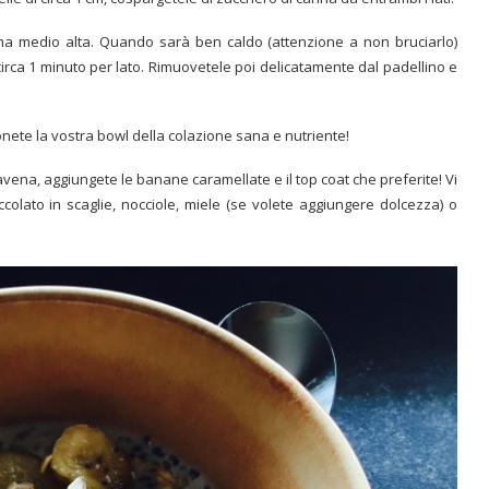
amma medio alta. Quando sarà ben caldo (attenzione a non bruciarlo)
irca 1 minuto per lato. Rimuovetele poi delicatamente dal padellino e
ponete la vostra bowl della colazione sana e nutriente!
’avena, aggiungete le banane caramellate e il top coat che preferite! Vi
olato in scaglie, nocciole, miele (se volete aggiungere dolcezza) o