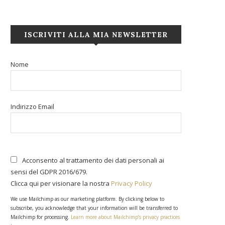
ISCRIVITI ALLA MIA NEWSLETTER
Nome
Indirizzo Email
Acconsento al trattamento dei dati personali ai
sensi del GDPR 2016/679.
Clicca qui per visionare la nostra
Privacy Policy
We use Mailchimp as our marketing platform. By clicking below to
subscribe, you acknowledge that your information will be transferred to
Mailchimp for processing.
Learn more about Mailchimp’s privacy practices