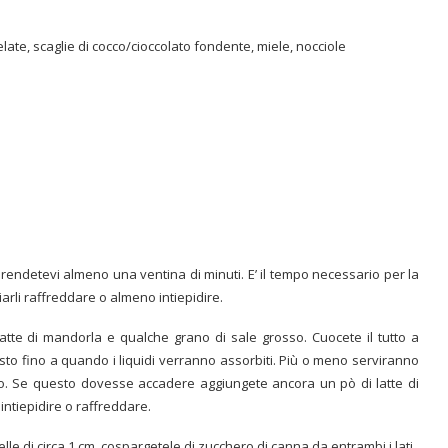
ate, scaglie di cocco/cioccolato fondente, miele, nocciole
rendetevi almeno una ventina di minuti. E’ il tempo necessario per la
iarli raffreddare o almeno intiepidire.
l latte di mandorla e qualche grano di sale grosso. Cuocete il tutto a
o fino a quando i liquidi verranno assorbiti. Più o meno serviranno
co. Se questo dovesse accadere aggiungete ancora un pò di latte di
 intiepidire o raffreddare.
le di circa 1 cm, cospargetele di zucchero di canna da entrambi i lati.