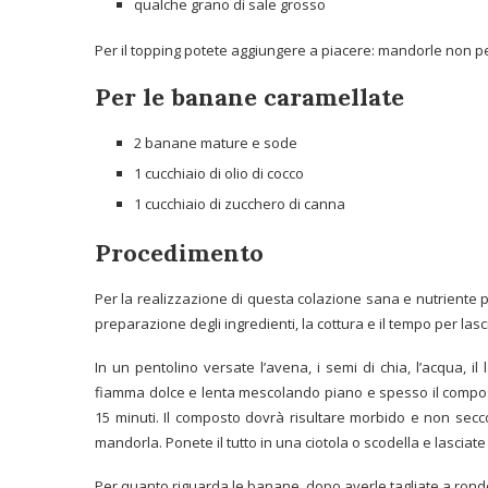
qualche grano di sale grosso
Per il topping potete aggiungere a piacere: mandorle non pel
Per le banane caramellate
2 banane mature e sode
1 cucchiaio di olio di cocco
1 cucchiaio di zucchero di canna
Procedimento
Per la realizzazione di questa colazione sana e nutriente p
preparazione degli ingredienti, la cottura e il tempo per lasc
In un pentolino versate l’avena, i semi di chia, l’acqua, i
fiamma dolce e lenta mescolando piano e spesso il compost
15 minuti. Il composto dovrà risultare morbido e non sec
mandorla. Ponete il tutto in una ciotola o scodella e lasciate
Per quanto riguarda le banane, dopo averle tagliate a rondel