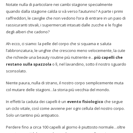
Notate nulla di particolare nei cambi stagione specialmente
quando dalla stagione calda si và verso l’autunno? A parte i primi
raffreddori, le caviglie che non vedono l’ora di entrare in un paio di
rassicuranti stivali, i supermercati intasati dalle zucche e le foglie
degli alberi che cadono?
Ah ecco, ci siamo: la pelle del corpo che si squama e saluta
l’abbronzatura, le unghie che crescono meno velocemente, la cute
che richiede una beauty routine più nutriente e…
più capelli che
restano sulla spazzola
o lì, nel lavandino, sotto il nostro sguardo
sconsolato.
Niente paura, nulla di strano, il nostro corpo semplicemente muta
col mutare delle stagioni…la storia più vecchia del mondo.
In effetti la caduta dei capelli è un
evento fisiologico
che segue
un ciclo vitale, così come avviene per ogni cellula del nostro corpo.
Solo un tantino più antipatico.
Perdere fino a circa 100 capelli al giorno è piuttosto normale…oltre