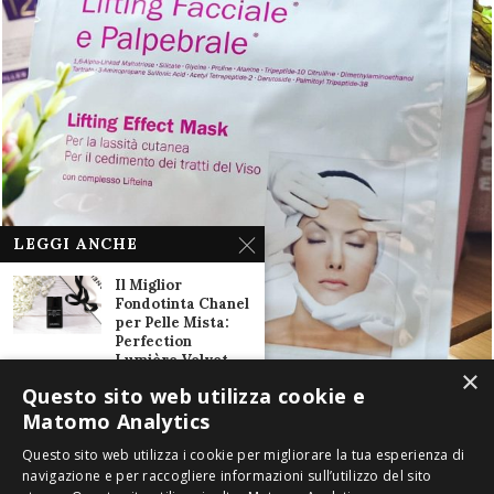
LEGGI ANCHE
Il Miglior
Fondotinta Chanel
per Pelle Mista:
Perfection
Lumière Velvet
×
27 Febbraio 2018
Questo sito web utilizza cookie e
Matomo Analytics
Nuovo Fondotinta
stick Mac Studio
Questo sito web utilizza i cookie per migliorare la tua esperienza di
Fix Soft Matte:
navigazione e per raccogliere informazioni sull’utilizzo del sito
copre, corregge,...