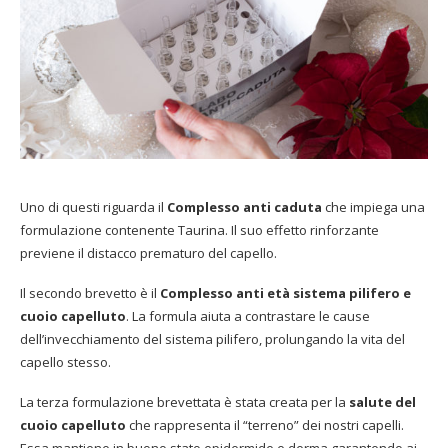
Uno di questi riguarda il
Complesso anti caduta
che impiega una
formulazione contenente Taurina. Il suo effetto rinforzante
previene il distacco prematuro del capello.
Il secondo brevetto è il
Complesso anti età
sistema pilifero e
cuoio capelluto
. La formula aiuta a contrastare le cause
dell’invecchiamento del sistema pilifero, prolungando la vita del
capello stesso.
La terza formulazione brevettata è stata creata per la
salute del
cuoio capelluto
che rappresenta il “terreno” dei nostri capelli.
Essa mantiene in buono stato epidermide e derma garantendo ai