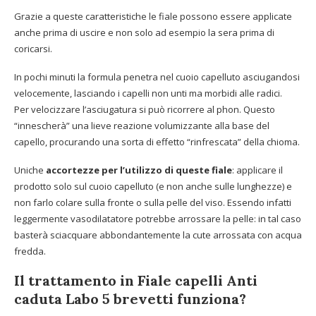
Grazie a queste caratteristiche le fiale possono essere applicate
anche prima di uscire e non solo ad esempio la sera prima di
coricarsi.
In pochi minuti la formula penetra nel cuoio capelluto asciugandosi
velocemente, lasciando i capelli non unti ma morbidi alle radici.
Per velocizzare l’asciugatura si può ricorrere al phon. Questo
“innescherà” una lieve reazione volumizzante alla base del
capello, procurando una sorta di effetto “rinfrescata” della chioma.
Uniche
accortezze per l’utilizzo di queste fiale
: applicare il
prodotto solo sul cuoio capelluto (e non anche sulle lunghezze) e
non farlo colare sulla fronte o sulla pelle del viso. Essendo infatti
leggermente vasodilatatore potrebbe arrossare la pelle: in tal caso
basterà sciacquare abbondantemente la cute arrossata con acqua
fredda.
Il trattamento in Fiale capelli Anti
caduta Labo 5 brevetti funziona?