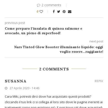
2 comments
0
previous post
Come preparo l’insalata di quinoa salmone e
avocado, un pieno di superfood!
next post
Nars Tinted Glow Booster illuminante liquido: oggi
voglio essere…raggiante!
2 COMMENTS
SUSANNA
REPLY
27 Aprile 2020 - 14:46
Cara Miki, potresti dirci dove hai acquistato questi prodotti?
cliccando il tuo link ci si collega al loro sito dove le pagine inerenti ai
trattamenti corpo non esistono più. E non trovo siti dove acquistarli