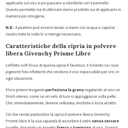
applicarle sul viso e poi passare a stenderle con il pennello.
Questo permette sia di utilizzare meno prodotto sia di applicarlo in
maniera più omogena.
N.B.:
il piumino può essere lavato a mano con acqua e sapone
neutro tutte le volte lo si ritenga necessario.
Caratteristiche della cipria in polvere
libera Givenchy Prisme Libre
L’effetto soft-focus di questa cipria è favoloso. E il merito va i suoi
pigmenti foto-riflettenti che rendono il viso impeccabile per ore, in
ogni situazione.
Il loro potere levigante
perfeziona la grana
regalando al viso un
finish etereo, come se un velo di luce si appoggiasse sulla pelle.
Che, immediatamente, diviene vellutata, morbida e liscia al tatto.
Ciò che rende particolare la cipria in polvere libera Givenchy
Prisme Libre è la sua capacità di assorbire il sebo
senza seccare
la pelle, donando un aspetto
fresco
e
luminoso
al viso. Questa