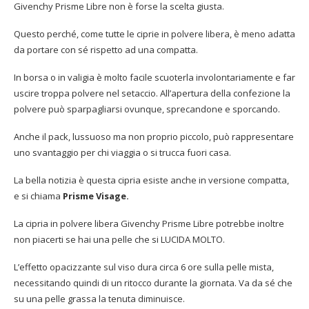
Givenchy Prisme Libre non è forse la scelta giusta.
Questo perché, come tutte le ciprie in polvere libera, è meno adatta
da portare con sé rispetto ad una compatta.
In borsa o in valigia è molto facile scuoterla involontariamente e far
uscire troppa polvere nel setaccio. All’apertura della confezione la
polvere può sparpagliarsi ovunque, sprecandone e sporcando.
Anche il pack, lussuoso ma non proprio piccolo, può rappresentare
uno svantaggio per chi viaggia o si trucca fuori casa.
La bella notizia è questa cipria esiste anche in versione compatta,
e si chiama
Prisme Visage.
La cipria in polvere libera Givenchy Prisme Libre potrebbe inoltre
non piacerti se hai una pelle che si LUCIDA MOLTO.
L’effetto opacizzante sul viso dura circa 6 ore sulla pelle mista,
necessitando quindi di un ritocco durante la giornata. Va da sé che
su una pelle grassa la tenuta diminuisce.