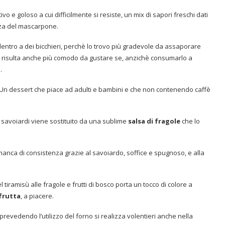
vo e goloso a cui difficilmente si resiste, un mix di sapori freschi dati
zza del mascarpone.
dentro a dei bicchieri, perchè lo trovo più gradevole da assaporare
ito risulta anche più comodo da gustare se, anzichè consumarlo a
.
a. Un dessert che piace ad adulti e bambini e che non contenendo caffè
 i savoiardi viene sostituito da una sublime
salsa di fragole
che lo
nca di consistenza grazie al savoiardo, soffice e spugnoso, e alla
l tiramisù alle fragole e frutti di bosco porta un tocco di colore a
 frutta
, a piacere.
evedendo l’utilizzo del forno si realizza volentieri anche nella