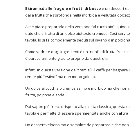
Il
tiramisù alle fragole e frutti di bosco
è un dessert esti
dalla frutta che sprofonda nella morbida e vellutata dolce
A me piace prepararlo nella versione “al cucchiaio”, quindi 
dato che si tratta di un dolce piuttosto cremoso. Così serv
tavola, lo si fa comodamente seduti sul divano o in poltrona
Come vedrete dagli ingredienti è un trionfo di frutta fresc
è particolarmente gradito proprio da questi ultimi.
Infatti, in questa versione del tiramisù, il caffè per bagnare
rende più “estivo” ma non meno goloso.
Un dolce al cucchiaio cremosissimo e morbido ma che non ma
frutta, polposa e soda.
Dai sapori più freschi rispetto alla ricetta classica, questa de
tavola e permette di essere sperimentata anche con
altra
Un dessert velocissimo e semplice da preparare e che non pr