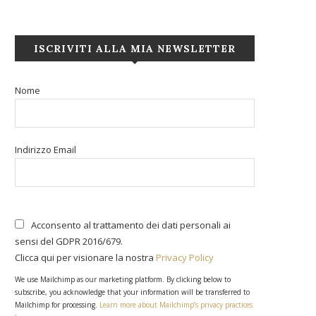
ISCRIVITI ALLA MIA NEWSLETTER
Nome
Indirizzo Email
Acconsento al trattamento dei dati personali ai
sensi del GDPR 2016/679.
Clicca qui per visionare la nostra
Privacy Policy
We use Mailchimp as our marketing platform. By clicking below to
subscribe, you acknowledge that your information will be transferred to
Mailchimp for processing.
Learn more about Mailchimp’s privacy practices