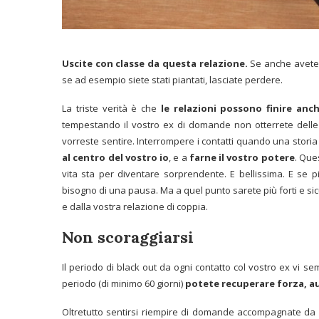
Uscite con classe da questa relazione.
Se anche avete b
se ad esempio siete stati piantati, lasciate perdere.
La triste verità è che
le relazioni possono finire an
tempestando il vostro ex di domande non otterrete delle
vorreste sentire. Interrompere i contatti quando una stori
al centro del
vostro io
, e a
farne il vostro potere
. Que
vita sta per diventare sorprendente. E bellissima. E se 
bisogno di una pausa. Ma a quel punto sarete più forti e sicu
e dalla vostra relazione di coppia.
Non scoraggiarsi
Il periodo di black out da ogni contatto col vostro ex vi se
periodo (di minimo 60 giorni)
potete recuperare forza, aut
Oltretutto sentirsi riempire di domande accompagnate da ur