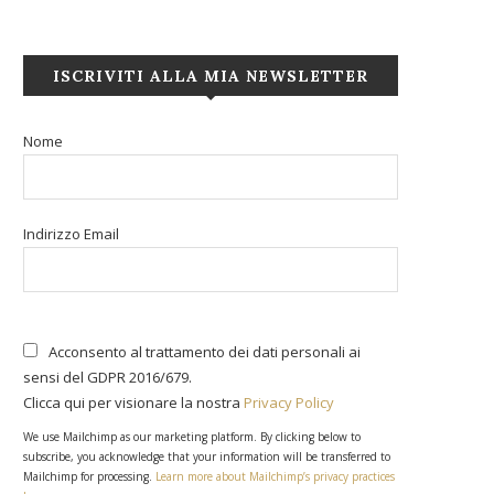
ISCRIVITI ALLA MIA NEWSLETTER
Nome
Indirizzo Email
Acconsento al trattamento dei dati personali ai
sensi del GDPR 2016/679.
Clicca qui per visionare la nostra
Privacy Policy
We use Mailchimp as our marketing platform. By clicking below to
subscribe, you acknowledge that your information will be transferred to
Mailchimp for processing.
Learn more about Mailchimp’s privacy practices