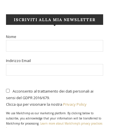
ISCRIVITI ALLA MIA NEWSLETTER
Nome
Indirizzo Email
Acconsento al trattamento dei dati personali ai
sensi del GDPR 2016/679.
Clicca qui per visionare la nostra
Privacy Policy
We use Mailchimp as our marketing platform. By clicking below to
subscribe, you acknowledge that your information will be transferred to
Mailchimp for processing.
Learn more about Mailchimp’s privacy practices