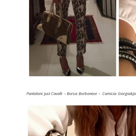
Pantaloni: Just Cavalli – Borsa: Borbonese – Camicia: Giorgia&J