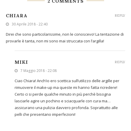
2 COMMENTS
CHIARA
REPLY
30 Aprile 2018 - 22:40
Direi che sono particolarissime, non le conoscevo! La tentazione di
provarle è tanta, non mi sono mai struccata con l’argilla!
MIKI
REPLY
7 Maggio 2018 - 22:08
Ciao Chiara! Anch’io ero scettica sull’utilizzo delle argille per
rimuovere il make-up ma queste mi hanno fatta ricredere!
Certo ci si perde qualche minuto in più perchè bisogna
lasciarle agire un pochino e sciacquarle con cura ma…
assicurano una pulizia davvero profonda. Soprattutto alle
pelli che presentano imperfezioni!