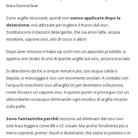
linea Dermaclear.
Sono argille struccanti, quindi non
vanno applicate dopo la
detersione
, ma utilizzate per togliere il trucco dal viso.
Sostituiscono il classico detergente, che sia esso latte, acqua
micellare, sapone viso, olio di cocco o altro!
Dopo aver rimosso il make-up occhi con un apposito prodotto, si
applica uno strato di una di queste argille sul viso, ancora truccato.
Si attendono da tre a cinque minuti e poi, con acqua calda o
tiepida, si massaggia il viso con movimenti circolari. A contatto con
l’acqua le maschere viso all’argilla Dr Jart diventano schiumose,
come fossero un sapone viso. A questo punto si prosegue con un
abbondante risciacquo eliminando ogni residuo di argilla rimasto
sulla pelle.
Sono fantastiche perchè
riescono ad eliminare dal viso non
solo basi leggere come BB o CC cream. Ma anche fondotinta più o
meno coprenti, primer, blush e illuminanti, che siano in polvere o in