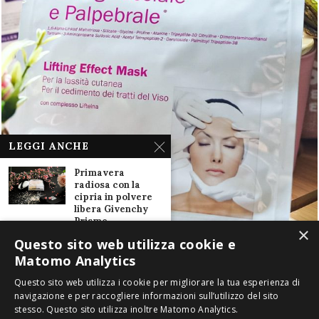
LEGGI ANCHE
Primavera
radiosa con la
cipria in polvere
libera Givenchy
Prisme...
×
30 Aprile 2021
Questo sito web utilizza cookie e
Matomo Analytics
Segreti di Bellezza
Clarins Due
Questo sito web utilizza i cookie per migliorare la tua esperienza di
Chiacchiere con
navigazione e per raccogliere informazioni sull’utilizzo del sito
Bea Zuliani
stesso. Questo sito utilizza inoltre Matomo Analytics.