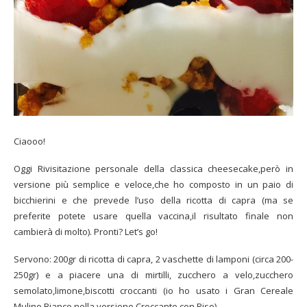
Ciaooo!
Oggi Rivisitazione personale della classica cheesecake,però in
versione più semplice e veloce,che ho composto in un paio di
bicchierini e che prevede l’uso della ricotta di capra (ma se
preferite potete usare quella vaccina,il risultato finale non
cambierà di molto). Pronti? Let’s go!
Servono: 200gr di ricotta di capra, 2 vaschette di lamponi (circa 200-
250gr) e a piacere una di mirtilli, zucchero a velo,zucchero
semolato,limone,biscotti croccanti (io ho usato i Gran Cereale
Mulino Bianco nella versione Croccante con Riso).