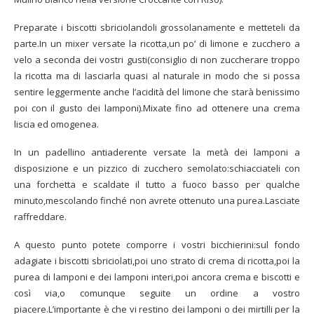
Preparate i biscotti sbriciolandoli grossolanamente e metteteli da
parte.In un mixer versate la ricotta,un po’ di limone e zucchero a
velo a seconda dei vostri gusti(consiglio di non zuccherare troppo
la ricotta ma di lasciarla quasi al naturale in modo che si possa
sentire leggermente anche l’acidità del limone che starà benissimo
poi con il gusto dei lamponi).Mixate fino ad ottenere una crema
liscia ed omogenea.
In un padellino antiaderente versate la metà dei lamponi a
disposizione e un pizzico di zucchero semolato:schiacciateli con
una forchetta e scaldate il tutto a fuoco basso per qualche
minuto,mescolando finché non avrete ottenuto una purea.Lasciate
raffreddare.
A questo punto potete comporre i vostri bicchierini:sul fondo
adagiate i biscotti sbriciolati,poi uno strato di crema di ricotta,poi la
purea di lamponi e dei lamponi interi,poi ancora crema e biscotti e
così via,o comunque seguite un ordine a vostro
piacere.L’importante è che vi restino dei lamponi o dei mirtilli per la