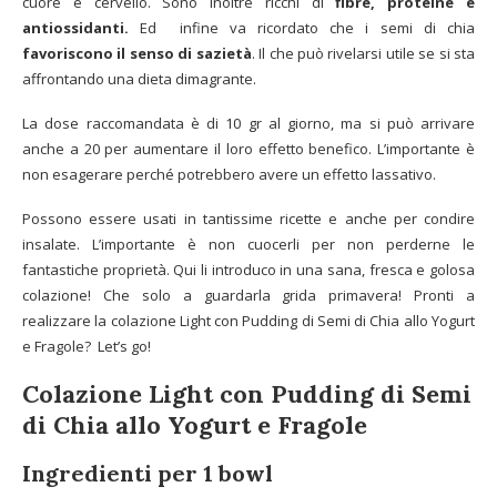
cuore e cervello. Sono inoltre ricchi di
fibre, proteine e
antiossidanti.
Ed
infine va ricordato che i semi di chia
favoriscono il senso di sazietà
. Il che può rivelarsi utile se si sta
affrontando una dieta dimagrante.
La dose raccomandata è di 10 gr al giorno, ma si può arrivare
anche a 20 per aumentare il loro effetto benefico. L’importante è
non esagerare perché potrebbero avere un effetto lassativo.
Possono essere usati in tantissime ricette e anche per condire
insalate. L’importante è non cuocerli per non perderne le
fantastiche proprietà. Qui li introduco in una sana, fresca e golosa
colazione! Che solo a guardarla grida primavera! Pronti a
realizzare la colazione Light con Pudding di Semi di Chia allo Yogurt
e Fragole? Let’s go!
Colazione Light con Pudding di Semi
di Chia allo Yogurt e Fragole
Ingredienti per 1 bowl