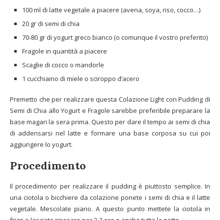
100 ml di latte vegetale a piacere (avena, soya, riso, cocco…)
20 gr di semi di chia
70-80 gr di yogurt greco bianco (o comunque il vostro preferito)
Fragole in quantità a piacere
Scaglie di cocco o mandorle
1 cucchiaino di miele o sciroppo d’acero
Premetto che per realizzare questa Colazione Light con Pudding di
Semi di Chia allo Yogurt e Fragole sarebbe preferibile preparare la
base magari la sera prima. Questo per dare il tempo ai semi di chia
di addensarsi nel latte e formare una base corposa su cui poi
aggiungere lo yogurt.
Procedimento
Il procedimento per realizzare il pudding è piuttosto semplice. In
una ciotola o bicchiere da colazione ponete i semi di chia e il latte
vegetale. Mescolate piano. A questo punto mettete la ciotola in
frigo e lasciate riposare per 2-3 ore o anche tutta la notte.