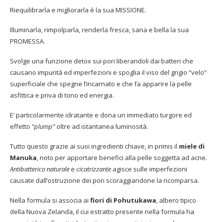
Riequilibrarla e migliorarla è la sua MISSIONE.
Illuminarla, rimpolparla, renderla fresca, sana e bella la sua
PROMESSA.
Svolge una funzione detox sui pori liberandoli dai batteri che
causano impurità ed imperfezioni e spoglia il viso del grigio “velo”
superficiale che spegne l’incarnato e che fa apparire la pelle
asfittica e priva di tono ed energia.
E’ particolarmente idratante e dona un immediato turgore ed
effetto
“plump”
oltre ad istantanea luminosità.
Tutto questo grazie ai suoi ingredienti chiave, in primis il
miele di
Manuka
, noto per apportare benefici alla pelle soggetta ad acne.
Antibatterico naturale
e
cicatrizzante
agisce sulle imperfezioni
causate dall’ostruzione dei pori scoraggiandone la ricomparsa.
Nella formula si associa ai
fiori di Pohutukawa
, albero tipico
della Nuova Zelanda, il cui estratto presente nella formula ha