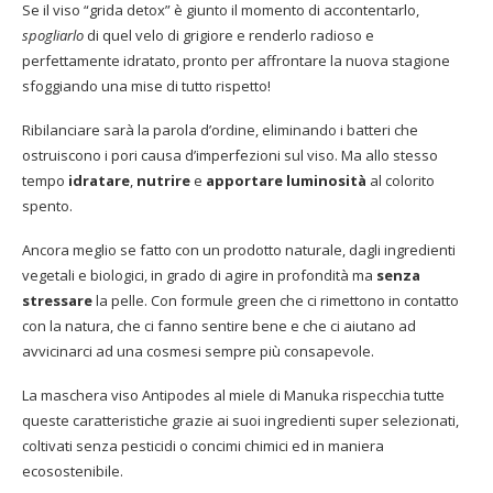
Se il viso “grida detox” è giunto il momento di accontentarlo,
spogliarlo
di quel velo di grigiore e renderlo radioso e
perfettamente idratato, pronto per affrontare la nuova stagione
sfoggiando una mise di tutto rispetto!
Ribilanciare sarà la parola d’ordine, eliminando i batteri che
ostruiscono i pori causa d’imperfezioni sul viso. Ma allo stesso
tempo
idratare
,
nutrire
e
apportare luminosità
al colorito
spento.
Ancora meglio se fatto con un prodotto naturale, dagli ingredienti
vegetali e biologici, in grado di agire in profondità ma
senza
stressare
la pelle. Con formule green che ci rimettono in contatto
con la natura, che ci fanno sentire bene e che ci aiutano ad
avvicinarci ad una cosmesi sempre più consapevole.
La maschera viso Antipodes al miele di Manuka rispecchia tutte
queste caratteristiche grazie ai suoi ingredienti super selezionati,
coltivati senza pesticidi o concimi chimici ed in maniera
ecosostenibile.