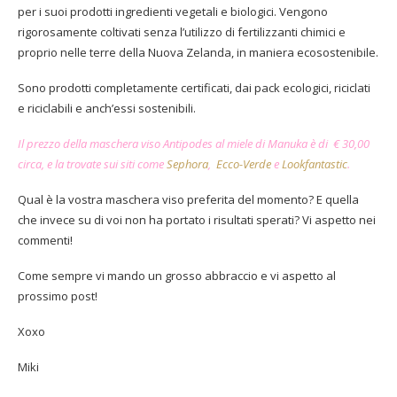
per i suoi prodotti ingredienti vegetali e biologici. Vengono
rigorosamente coltivati senza l’utilizzo di fertilizzanti chimici e
proprio nelle terre della Nuova Zelanda, in maniera ecosostenibile.
Sono prodotti completamente certificati, dai pack ecologici, riciclati
e riciclabili e anch’essi sostenibili.
Il prezzo della maschera viso Antipodes al miele di Manuka è di € 30,00
circa, e la trovate sui siti come
Sephora
,
Ecco-Verde
e
Lookfantastic
.
Qual è la vostra maschera viso preferita del momento? E quella
che invece su di voi non ha portato i risultati sperati? Vi aspetto nei
commenti!
Come sempre vi mando un grosso abbraccio e vi aspetto al
prossimo post!
Xoxo
Miki