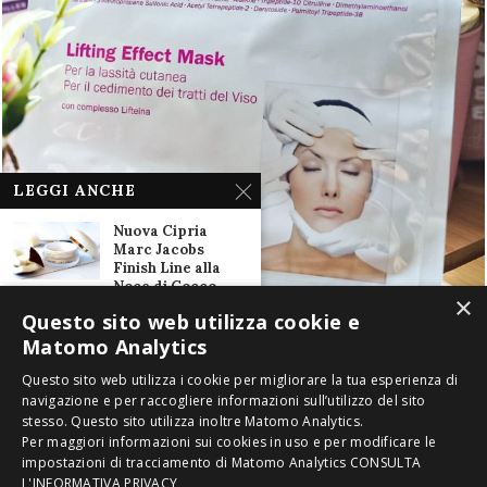
LEGGI ANCHE
Nuova Cipria
Marc Jacobs
Finish Line alla
Noce di Cocco...
×
25 Maggio 2018
Questo sito web utilizza cookie e
Matomo Analytics
Prodotti Sephora
Low Cost! I miei
Questo sito web utilizza i cookie per migliorare la tua esperienza di
preferiti e quelli
navigazione e per raccogliere informazioni sull’utilizzo del sito
che...
stesso. Questo sito utilizza inoltre Matomo Analytics.
5 Novembre 2016
2016-2020 ® Copyright Miki Let's Go. È vietata la riproduzione anche
Per maggiori informazioni sui cookies in uso e per modificare le
parziale di testi, immagini e video con qualsiasi mezzo senza preventiva
impostazioni di tracciamento di Matomo Analytics
CONSULTA
autorizzazione scritta.
L'INFORMATIVA PRIVACY
Le maschere viso