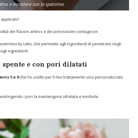
attivi e miscelare con la spatolina
 applicato!
dità dei flaconi airless e dei precisissimi contagocce.
ansdermica by Labo
, che permette agli ingredienti di penetrare negli
egli ingredienti.
 spente e con pori dilatati
ents 5 e 9
che ho scelto per il mio trattamento viso personalizzato
estringendo i pori la mantengono idratata e morbida.