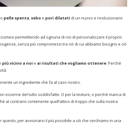
ro
pelle spenta
,
sebo
e
pori dilatati
di un nuovo e rivoluzionario
i cosmesi permettendo ad ognuna di noi di personalizzare il proprio
 esigenze, senza più compromessi tra ciò di cui abbiamo bisogno e ciò
re
più vicino a noi
e
ai risultati che vogliamo ottenere
. Perché
ità.
nente un ingrediente che fa al caso nostro.
n esserne del tutto soddisfatte. O per la texture, o perché manca di
hè al contrario contenente quell’attivo di troppo che sulla nostra
 questo, per avvicinarsi il più possibile a ciò che cerchiamo in una