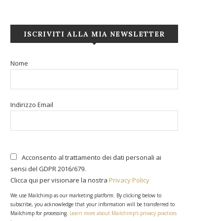
ISCRIVITI ALLA MIA NEWSLETTER
Nome
Indirizzo Email
Acconsento al trattamento dei dati personali ai
sensi del GDPR 2016/679.
Clicca qui per visionare la nostra
Privacy Policy
We use Mailchimp as our marketing platform. By clicking below to
subscribe, you acknowledge that your information will be transferred to
Mailchimp for processing.
Learn more about Mailchimp’s privacy practices