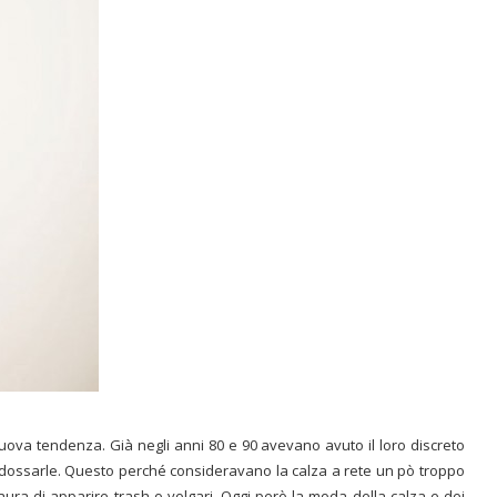
 nuova tendenza. Già negli anni 80 e 90 avevano avuto il loro discreto
ssarle. Questo perché consideravano la calza a rete un pò troppo
ra di apparire trash o volgari. Oggi però la moda della calza e dei