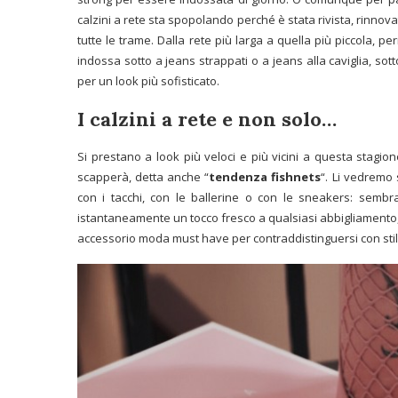
calzini a rete sta spopolando perché è stata rivista, rinnovata 
tutte le trame. Dalla rete più larga a quella più piccola, p
indossa sotto a jeans strappati o a jeans alla caviglia, sot
per un look più sofisticato.
I calzini a rete e non solo…
Si prestano a look più veloci e più vicini a questa stagio
scapperà, detta anche “
tendenza fishnets
“. Li vedremo 
con i tacchi, con le ballerine o con le sneakers: semb
istantaneamente un tocco fresco a qualsiasi abbigliament
accessorio moda must have per contraddistinguersi con stil