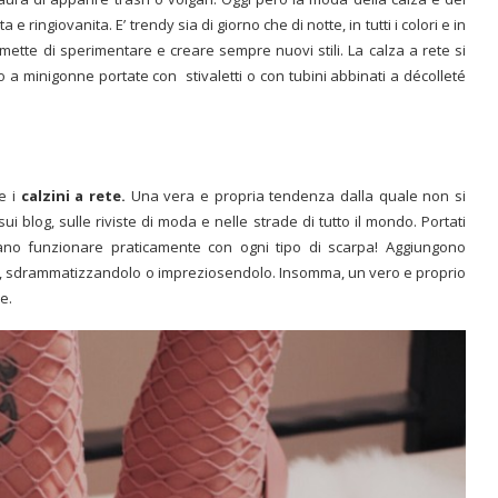
e ringiovanita. E’ trendy sia di giorno che di notte, in tutti i colori e in
ermette di sperimentare e creare sempre nuovi stili. La calza a rete si
to a minigonne portate con stivaletti o con tubini abbinati a décolleté
ne i
calzini a rete.
Una vera e propria tendenza dalla quale non si
sui blog, sulle riviste di moda e nelle strade di tutto il mondo. Portati
rano funzionare praticamente con ogni tipo di scarpa! Aggiungono
o, sdrammatizzandolo o impreziosendolo. Insomma, un vero e proprio
e.