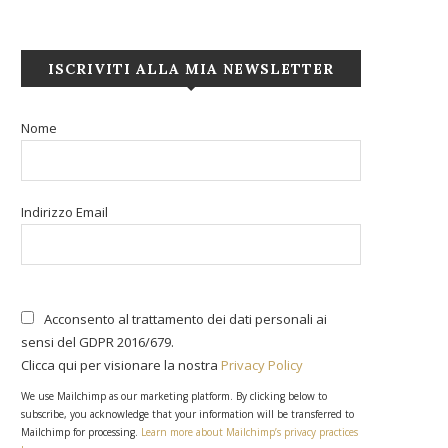
ISCRIVITI ALLA MIA NEWSLETTER
Nome
Indirizzo Email
Acconsento al trattamento dei dati personali ai
sensi del GDPR 2016/679.
Clicca qui per visionare la nostra
Privacy Policy
We use Mailchimp as our marketing platform. By clicking below to
subscribe, you acknowledge that your information will be transferred to
Mailchimp for processing.
Learn more about Mailchimp’s privacy practices