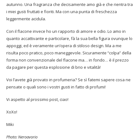
autunno. Una fragranza che decisamente amo già e che rientra tra
i miei gusti fruttati e fioriti. Ma con una punta di freschezza
leggermente acidula.
Con il flacone invece ho un rapporto di amore e odio. Lo amo in
quanto accattivante e particolare, fà la sua bella figura ovunque lo
appoggi, ed è veramente un’opera di stiloso design. Ma a me
risulta poco pratico, poco maneggevole. Sicuramente “colpa” della
forma non convenzionale del flacone ma… in fondo… è il prezzo
da pagare per questa esplosione di brio e vitalità!
Voi l’avete già provato in profumeria? Se sì fatemi sapere cosa ne
pensate o quali sono i vostri gusti in fatto di profumi!
Vi aspetto al prossimo post, ciao!
XoXo!
Miki
Photo: Neroavorio