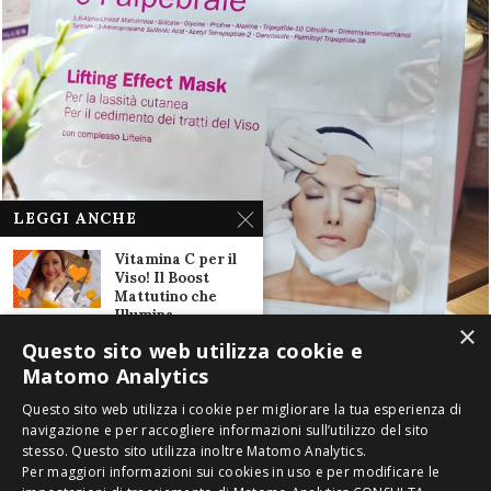
LEGGI ANCHE
Vitamina C per il
Viso! Il Boost
Mattutino che
Illumina...
×
6 Giugno 2017
Questo sito web utilizza cookie e
Matomo Analytics
Urban Decay e la
sua Nuova
Questo sito web utilizza i cookie per migliorare la tua esperienza di
Creatura: la
navigazione e per raccogliere informazioni sull’utilizzo del sito
palette ombretti...
stesso. Questo sito utilizza inoltre Matomo Analytics.
18 Maggio 2019
2016-2020 ® Copyright Miki Let's Go. È vietata la riproduzione anche
Per maggiori informazioni sui cookies in uso e per modificare le
parziale di testi, immagini e video con qualsiasi mezzo senza preventiva