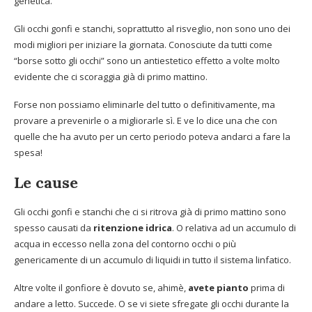
genetica.
Gli occhi gonfi e stanchi, soprattutto al risveglio, non sono uno dei
modi migliori per iniziare la giornata. Conosciute da tutti come
“borse sotto gli occhi” sono un antiestetico effetto a volte molto
evidente che ci scoraggia già di primo mattino.
Forse non possiamo eliminarle del tutto o definitivamente, ma
provare a prevenirle o a migliorarle sì. E ve lo dice una che con
quelle che ha avuto per un certo periodo poteva andarci a fare la
spesa!
L
e
cause
Gli occhi gonfi e stanchi che ci si ritrova già di primo mattino sono
spesso causati da
ritenzione idrica
. O relativa ad un accumulo di
acqua in eccesso nella zona del contorno occhi o più
genericamente di un accumulo di liquidi in tutto il sistema linfatico.
Altre volte il gonfiore è dovuto se, ahimè,
avete pianto
prima di
andare a letto. Succede. O se vi siete sfregate gli occhi durante la