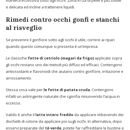
maniera eccessiva sotto agli occhi. Zona in cui la pelle è più sottile
e delicata ed incline a trattenere liquidi.
Rimedi contro occhi gonfi e stanchi
al risveglio
Se prevenire il gonfiore sotto agli occhi è utile, correre ai ripari
quando questo comunque si presenta è un’impresa.
Le classiche
fette di cetriolo (magari da frigo)
applicate sopra
gli occhi restano uno dei metodi più diffusi ed efficaci. Contengono
antiossidanti e flavonoidi che aiutano contro gonfiore, irritazione e
arrossamento.
Stessa cosa vale per
le fette di patata cruda
. Contengono
infatti un astringente naturale che sgonfia rimuovendo l’acqua in
eccesso.
Valido è anche il
latte intero freddo
da applicare imbevendo dei
dischetti di cotone da applicare poi sugli occhi. In alternativa, dopo
esservi preparate del
tè verde
, potete far raffreddare le bustine e