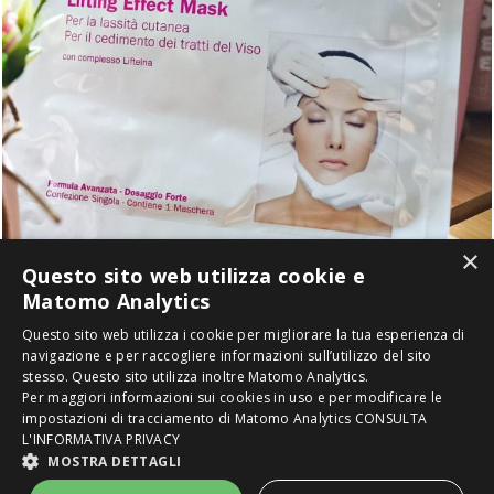
×
Questo sito web utilizza cookie e
Matomo Analytics
Questo sito web utilizza i cookie per migliorare la tua esperienza di
navigazione e per raccogliere informazioni sull’utilizzo del sito
stesso. Questo sito utilizza inoltre Matomo Analytics.
2016-2020 ® Copyright Miki Let's Go. È vietata la riproduzione anche
Per maggiori informazioni sui cookies in uso e per modificare le
parziale di testi, immagini e video con qualsiasi mezzo senza preventiva
impostazioni di tracciamento di Matomo Analytics
CONSULTA
autorizzazione scritta.
L'INFORMATIVA PRIVACY
Un blog creato e ideato da Michela Allegro -
Privacy Policy
MOSTRA DETTAGLI
Powered by
Neroavorio