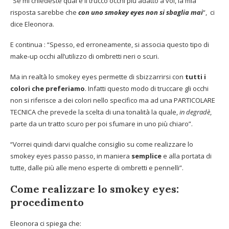
“Se mi chiedeste qual è il trucco occhi più adatto a voi, la mia
risposta sarebbe che
con uno smokey eyes non si sbaglia mai
“, ci
dice Eleonora.
E continua : “Spesso, ed erroneamente, si associa questo tipo di
make-up occhi all’utilizzo di ombretti neri o scuri.
Ma in realtà lo smokey eyes permette di sbizzarrirsi con
tutti i
colori che preferiamo
. Infatti questo modo di truccare gli occhi
non si riferisce a dei colori nello specifico ma ad una PARTICOLARE
TECNICA che prevede la scelta di una tonalità la quale,
in degradè
,
parte da un tratto scuro per poi sfumare in uno più chiaro”.
“Vorrei quindi darvi qualche consiglio su come realizzare lo
smokey eyes passo passo, in maniera
semplice
e alla portata di
tutte, dalle più alle meno esperte di ombretti e pennelli”.
Come realizzare lo smokey eyes:
procedimento
Eleonora ci spiega che: