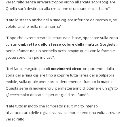
verso l’alto senza arrivare troppo vicino all’arcata sopraccigliare.
Quella sarà destinata alla creazione di un punto luce chiaro”.
“Fate lo stesso anche nella rima cigliare inferiore dell’occhio e, se
volete, anche nella rima interna”.
“Dopo che avrete creato la struttura di base, ripassate sulla zona
con un
ombretto dello stesso colore della matita
. Scegliete,
per le sfumature, un pennello occhi ampio: quelli con la forma
a
goccia
sono fra i più indicati”.
“Nel farlo, eseguite piccoli
movimenti circolari
partendo dalla
zona della rima cigliare fino a coprire tutta l’area della palpebra
mobile, sulla quale avete precedentemente sfumato la matita.
Questa serie di movimenti vi permetteranno di ottenere un
effetto
sfumato
molto delicato, o per meglio dire…fumè”.
“Fate tutto in modo che l’ombretto risulti molto intenso
all’attaccatura delle ciglia e via via sempre meno una volta arrivate
verso l’alto.