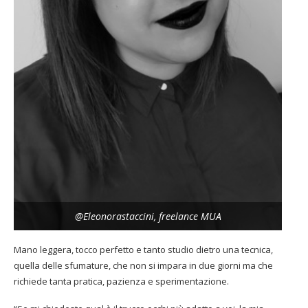
@Eleonorastaccini, freelance MUA
Mano leggera, tocco perfetto e tanto studio dietro una tecnica,
quella delle sfumature, che non si impara in due giorni ma che
richiede tanta pratica, pazienza e sperimentazione.