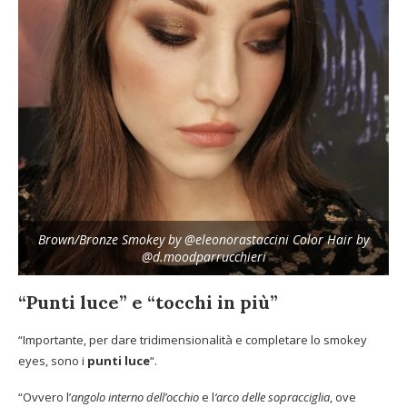
Brown/Bronze Smokey by @eleonorastaccini Color Hair by
@d.moodparrucchieri
“Punti luce” e “tocchi in più”
“Importante, per dare tridimensionalità e completare lo smokey
eyes, sono i
punti luce
“.
“Ovvero l’
angolo interno dell’occhio
e l
‘arco delle sopracciglia
, ove