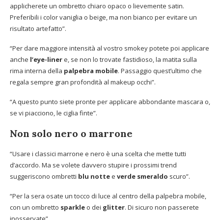
applicherete un ombretto chiaro opaco o lievemente satin.
Preferibili i color vaniglia o beige, ma non bianco per evitare un
risultato artefatto”.
“Per dare maggiore intensità al vostro smokey potete poi applicare
anche
l’eye-liner
e, se non lo trovate fastidioso, la matita sulla
rima interna della
palpebra mobile
. Passaggio quest’ultimo che
regala sempre gran profondità al makeup occhi”.
“A questo punto siete pronte per applicare abbondante mascara o,
se vi piacciono, le ciglia finte”.
Non solo nero o marrone
“Usare i classici marrone e nero è una scelta che mette tutti
d’accordo. Ma se volete davvero stupire i prossimi trend
suggeriscono ombretti
blu notte
e
verde smeraldo
scuro”.
“Per la sera osate un tocco di luce al centro della palpebra mobile,
con un ombretto
sparkle
o dei
glitter
. Di sicuro non passerete
inosservate”.