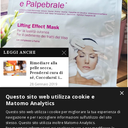
LEGGI ANCHE
Rimediare alla
pelle secca,
Prendersi cura di
sè, Coccolarsi: i...
28 Gennaio 2019
×
Questo sito web utilizza cookie e
Crema Contorno
Occhi Antirughe
Matomo Analytics
Jurlique. La
Potenza della
Questo sito web utilizza i cookie per migliorare la tua esperienza di
Natura negli...
navigazione e per raccogliere informazioni sull’utilizzo del sito
12 Marzo 2017
stesso. Questo sito utilizza inoltre Matomo Analytics.
2016-2020 ® Copyright Miki Let's Go. È vietata la riproduzione anche