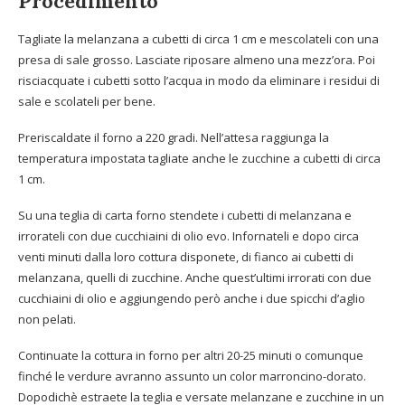
Procedimento
Tagliate la melanzana a cubetti di circa 1 cm e mescolateli con una
presa di sale grosso. Lasciate riposare almeno una mezz’ora. Poi
risciacquate i cubetti sotto l’acqua in modo da eliminare i residui di
sale e scolateli per bene.
Preriscaldate il forno a 220 gradi. Nell’attesa raggiunga la
temperatura impostata tagliate anche le zucchine a cubetti di circa
1 cm.
Su una teglia di carta forno stendete i cubetti di melanzana e
irrorateli con due cucchiaini di olio evo. Infornateli e dopo circa
venti minuti dalla loro cottura disponete, di fianco ai cubetti di
melanzana, quelli di zucchine. Anche quest’ultimi irrorati con due
cucchiaini di olio e aggiungendo però anche i due spicchi d’aglio
non pelati.
Continuate la cottura in forno per altri 20-25 minuti o comunque
finché le verdure avranno assunto un color marroncino-dorato.
Dopodichè estraete la teglia e versate melanzane e zucchine in un