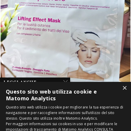
LEGGI ANCHE
×
Questo sito web utilizza cookie e
Le Mie Vacanze a
Matomo Analytics
Mykonos ! L’Isola
del Vento nel...
Questo sito web utilizza i cookie per migliorare la tua esperienza di
17 Settembre 2017
navigazione e per raccogliere informazioni sull’utilizzo del sito
stesso. Questo sito utilizza inoltre Matomo Analytics.
Girls’ night out !
2016-2020 ® Copyright Miki Let's Go. È vietata la riproduzione anche
Per maggiori informazioni sui cookies in uso e per modificare le
parziale di testi, immagini e video con qualsiasi mezzo senza preventiva
1 Ottobre 2016
impostazioni di tracciamento di Matomo Analytics
CONSULTA