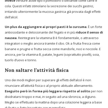
invece
verdure acide tipo il pomodoro o bevande come caffè e
cola. Questi infatti stimolano la secrezione dei succhi gastrici,
irritando ulteriormente la mucosa gastrica già provata dagli effetti
dell’alcol.
Un plus da aggiungere ai propri pasti è la curcuma
. È un forte
antiossidante e detossinante del fegato e in più
riduce il senso di
nausea
. Reintegrare la vitamina B è fondamentale, o attraverso
integratori o meglio ancora tramite il cibo. Ok a frutta fresca come
banane e prugne e frutta secca come mandorle, noci e nocciole. E
ancora, per la vitamina B, patate, legumi (soprattutto piselli), soia,
tuorlo d’uovo e tonno.
Non saltare l’attività fisica
Uno dei modi migliori per superare gli effetti dell’alcol è non
rinunciare all’attività fisica o al proprio abituale allenamento.
Eseguito però in forma più leggera rispetto al solito
per non
disidratarsi troppo e mai, in seguito ad una sbronza, a digiuno.
Meglio se effettuato la mattina dopo una colazione leggera a base
di frutta e fette biscottate con marmellata.