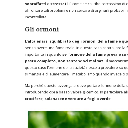
sopraffatti
o
stressati
. È come se col cibo cercassimo di 
affrontare tali problemi e non cercare di arginarli probabilm
incontrollata.
Gli ormoni
L’altalenarsi squilibrato degli ormoni della fame e que
senza avere una fame reale. In questo caso controllare la f
importante in quanto
se l’ormone della fame prevale su
pasto completo, non sentendoci mai sazi
. Il meccani
questo caso l’ormone della sazietà riesce a prevalere su q
si mangia e di aumentare il metabolismo quando invece ci si
Ma perché questo avvenga si deve portare l’ormone della sa
Introducendo cibi a basso valore glicemico. In particolare ali
crocifere, solanacee e verdure a foglia verde
.