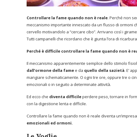
Controllare la fame quando non è reale
. Perché non se
meccanismo importante innescato da un flusso di ormoni ch
cervello motivandolo a “cercare cibo”. Arrivano così i gira
Tutti campanelli che ricordano che è giunta l’ora di ricarbura
Perché è difficile controllare la fame quando non è re
Il meccanismo apparentemente semplice dello stimolo fisiol
dall’ormone
della fame
e da
quello della sazietà
. E’ a
mangiare schematicamente. O ogni tre ore, oppure tre o cinqu
emozionali o in seguito a determinate attività.
Ed ecco che
diventa difficile
perdere peso, tornare in form
con la digestione lenta e difficile.
Controllare la fame quando non è reale diventa un’impresa 
emozionali ed
ormoni.
Le Voglie