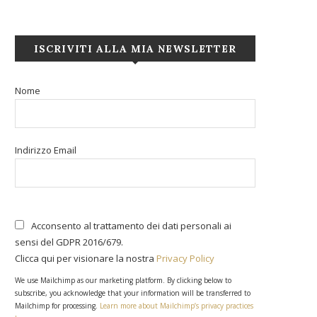
ISCRIVITI ALLA MIA NEWSLETTER
Nome
Indirizzo Email
Acconsento al trattamento dei dati personali ai
sensi del GDPR 2016/679.
Clicca qui per visionare la nostra
Privacy Policy
We use Mailchimp as our marketing platform. By clicking below to
subscribe, you acknowledge that your information will be transferred to
Mailchimp for processing.
Learn more about Mailchimp’s privacy practices