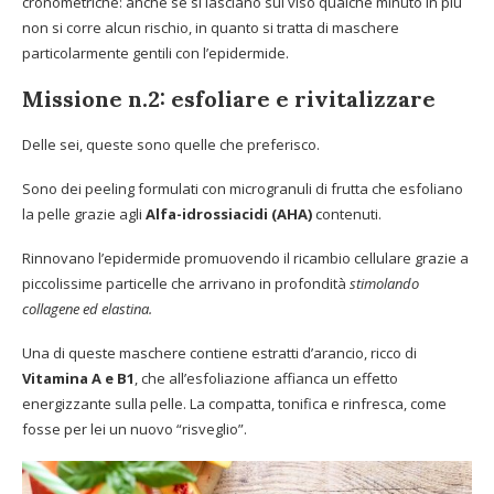
cronometriche: anche se si lasciano sul viso qualche minuto in più
non si corre alcun rischio, in quanto si tratta di maschere
particolarmente gentili con l’epidermide.
Missione n.2: esfoliare e rivitalizzare
Delle sei, queste sono quelle che preferisco.
Sono dei peeling formulati con microgranuli di frutta che esfoliano
la pelle grazie agli
Alfa-idrossiacidi (AHA)
contenuti.
Rinnovano l’epidermide promuovendo il ricambio cellulare grazie a
piccolissime particelle che arrivano in profondità
stimolando
collagene ed elastina.
Una di queste maschere contiene estratti d’arancio, ricco di
Vitamina A e B1
, che all’esfoliazione affianca un effetto
energizzante sulla pelle. La compatta, tonifica e rinfresca, come
fosse per lei un nuovo “risveglio”.