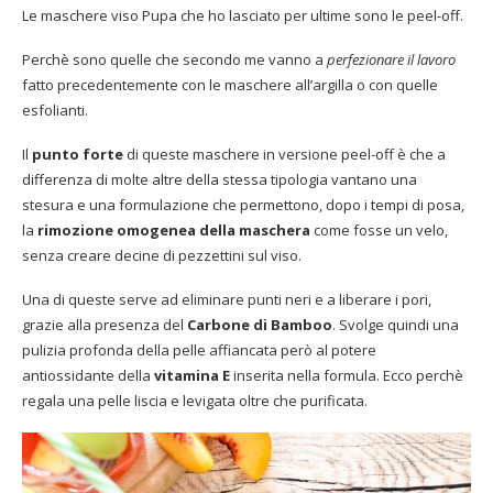
Le maschere viso Pupa che ho lasciato per ultime sono le peel-off.
Perchè sono quelle che secondo me vanno a
perfezionare il lavoro
fatto precedentemente con le maschere all’argilla o con quelle
esfolianti.
Il
punto forte
di queste maschere in versione peel-off è che a
differenza di molte altre della stessa tipologia vantano una
stesura e una formulazione che permettono, dopo i tempi di posa,
la
rimozione omogenea della maschera
come fosse un velo,
senza creare decine di pezzettini sul viso.
Una di queste serve ad eliminare punti neri e a liberare i pori,
grazie alla presenza del
Carbone di Bamboo
. Svolge quindi una
pulizia profonda della pelle affiancata però al potere
antiossidante della
vitamina E
inserita nella formula. Ecco perchè
regala una pelle liscia e levigata oltre che purificata.