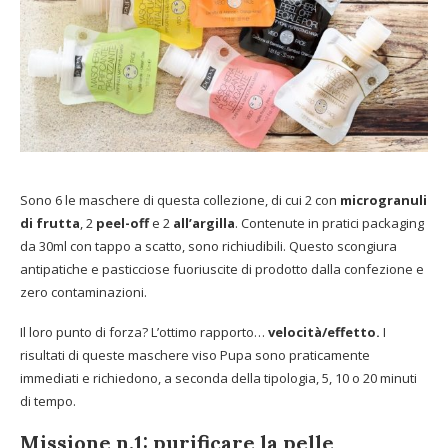
Sono 6 le maschere di questa collezione, di cui 2 con
microgranuli
di frutta
, 2
peel-off
e 2
all’argilla
. Contenute in pratici packaging
da 30ml con tappo a scatto, sono richiudibili. Questo scongiura
antipatiche e pasticciose fuoriuscite di prodotto dalla confezione e
zero contaminazioni.
Il loro punto di forza? L’ottimo rapporto…
velocità/effetto.
I
risultati di queste maschere viso Pupa sono praticamente
immediati e richiedono, a seconda della tipologia, 5, 10 o 20 minuti
di tempo.
Missione n.1: purificare la pelle