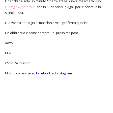
E per chi ha solo un minuto? E’ arrivata la nuova maschera viso
Glamglow Instamud,
che in 60 secondi leviga i pori e cancella la
stanchezza.
E la vostra tipologia di maschera viso preferita qual’è?
Un abbraccio e come sempre…al prossimo post.
Xoxo
Miki
Photo: Neroavorio
Mi trovate anche su
Facebook
ed
Instagram.