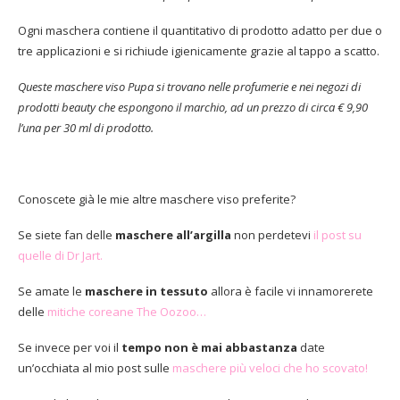
Ogni maschera contiene il quantitativo di prodotto adatto per due o
tre applicazioni e si richiude igienicamente grazie al tappo a scatto.
Queste maschere viso Pupa si trovano nelle profumerie e nei negozi di
prodotti beauty che espongono il marchio, ad un prezzo di circa € 9,90
l’una per 30 ml di prodotto.
Conoscete già le mie altre maschere viso preferite?
Se siete fan delle
maschere all’argilla
non perdetevi
il post su
quelle di Dr Jart.
Se amate le
maschere in tessuto
allora è facile vi innamorerete
delle
mitiche coreane The Oozoo…
Se invece per voi il
tempo non è mai abbastanza
date
un’occhiata al mio post sulle
maschere più veloci che ho scovato
!