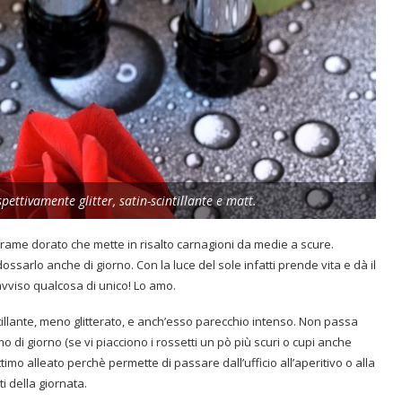
pettivamente glitter, satin-scintillante e matt.
 rame dorato che mette in risalto carnagioni da medie a scure.
ssarlo anche di giorno. Con la luce del sole infatti prende vita e dà il
o avviso qualcosa di unico! Lo amo.
tillante, meno glitterato, e anch’esso parecchio intenso. Non passa
di giorno (se vi piacciono i rossetti un pò più scuri o cupi anche
ttimo alleato perchè permette di passare dall’ufficio all’aperitivo o alla
 della giornata.