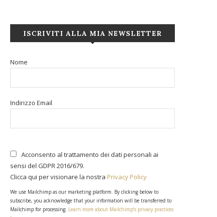
ISCRIVITI ALLA MIA NEWSLETTER
Nome
Indirizzo Email
Acconsento al trattamento dei dati personali ai
sensi del GDPR 2016/679.
Clicca qui per visionare la nostra
Privacy Policy
We use Mailchimp as our marketing platform. By clicking below to
subscribe, you acknowledge that your information will be transferred to
Mailchimp for processing.
Learn more about Mailchimp’s privacy practices