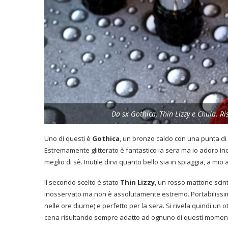
Da sx Gothica, Thin Lizzy e Chula. Ris
Uno di questi è
Gothica
, un bronzo caldo con una punta di
Estremamente glitterato è fantastico la sera ma io adoro indo
meglio di sè. Inutile dirvi quanto bello sia in spiaggia, a mi
Il secondo scelto è stato
Thin Lizzy
, un rosso mattone scin
inosservato ma non è assolutamente estremo. Portabilissimo 
nelle ore diurne) e perfetto per la sera. Si rivela quindi un o
cena risultando sempre adatto ad ognuno di questi momenti