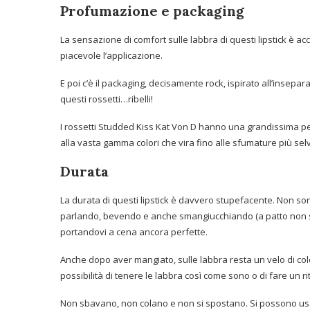
Profumazione e packaging
La sensazione di comfort sulle labbra di questi lipstick è 
piacevole l’applicazione.
E poi c’è il packaging, decisamente rock, ispirato all’insep
questi rossetti…ribelli!
I rossetti Studded Kiss Kat Von D hanno una grandissima p
alla vasta gamma colori che vira fino alle sfumature più sel
Durata
La durata di questi lipstick è davvero stupefacente. Non sono
parlando, bevendo e anche smangiucchiando (a patto non si tr
portandovi a cena ancora perfette.
Anche dopo aver mangiato, sulle labbra resta un velo di co
possibilità di tenere le labbra così come sono o di fare un ri
Non sbavano, non colano e non si spostano. Si possono usare