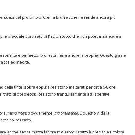
accentuata dal profumo di Creme Brûlée , che ne rende ancora più
arabile bracciale borchiato di Kat. Un tocco che non poteva mancare a
ersonalità e permettono di esprimere anche la propria. Questo grazie
vagge ed inedite.
 delle tinte labbra eppure resistono inalterati per circa 6-8 ore,
atti di cibi oleosi). Resistono tranquillamente agli aperitivi
lore,
meno intenso
ovviamente,
ma omogeneo
. E questo vi dà la
tocco col rossetto.
 anche senza matita labbra in quanto il tratto è preciso e il colore