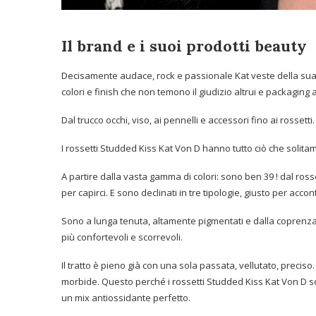
Il brand e i suoi prodotti beauty
Decisamente audace, rock e passionale Kat veste della su
colori e finish che non temono il giudizio altrui e packaging 
Dal trucco occhi, viso, ai pennelli e accessori fino ai rossetti
I rossetti Studded Kiss Kat Von D hanno tutto ciò che solitam
A partire dalla vasta gamma di colori: sono ben 39 ! dal ross
per capirci. E sono declinati in tre tipologie, giusto per acconte
Sono a lunga tenuta, altamente pigmentati e dalla coprenz
più confortevoli e scorrevoli.
Il tratto è pieno già con una sola passata, vellutato, preci
morbide. Questo perché i rossetti Studded Kiss Kat Von D s
un mix antiossidante perfetto.