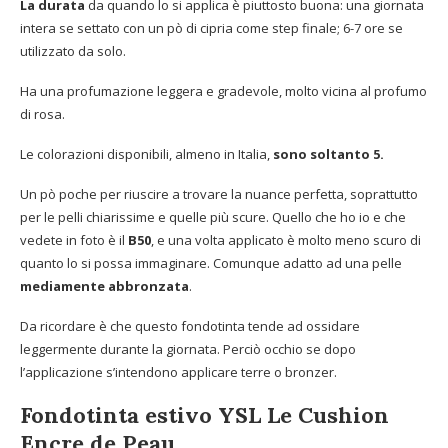
La durata
da quando lo si applica è piuttosto buona: una giornata
intera se settato con un pò di cipria come step finale; 6-7 ore se
utilizzato da solo.
Ha una profumazione leggera e gradevole, molto vicina al profumo
di rosa.
Le colorazioni disponibili, almeno in Italia,
sono soltanto 5.
Un pò poche per riuscire a trovare la nuance perfetta, soprattutto
per le pelli chiarissime e quelle più scure. Quello che ho io e che
vedete in foto è il
B50
, e una volta applicato è molto meno scuro di
quanto lo si possa immaginare. Comunque adatto ad una pelle
mediamente abbronzata
.
Da ricordare è che questo fondotinta tende ad ossidare
leggermente durante la giornata. Perciò occhio se dopo
l’applicazione s’intendono applicare terre o bronzer.
Fondotinta estivo YSL Le Cushion
Encre de Peau