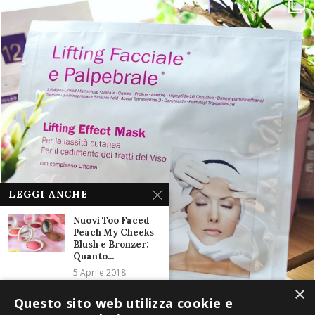
LEGGI ANCHE
Nuovi Too Faced
Peach My Cheeks
Blush e Bronzer:
Quanto...
5 Aprile 2018
×
Questo sito web utilizza cookie e
Smalti L’Oreal
Color Riche