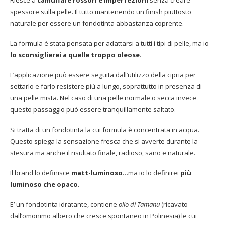
Riesce a
camuffare rossori e imperfezioni
senza creare
spessore sulla pelle. Il tutto mantenendo un finish piuttosto
naturale per essere un fondotinta abbastanza coprente.
La formula è stata pensata per adattarsi a tutti i tipi di pelle, ma io
lo sconsiglierei a quelle troppo oleose
.
L’applicazione può essere seguita dall’utilizzo della cipria per
settarlo e farlo resistere più a lungo, soprattutto in presenza di
una pelle mista. Nel caso di una pelle normale o secca invece
questo passaggio può essere tranquillamente saltato.
Si tratta di un fondotinta la cui formula è concentrata in acqua.
Questo spiega la sensazione fresca che si avverte durante la
stesura ma anche il risultato finale, radioso, sano e naturale.
Il brand lo definisce
matt-luminoso
…ma io lo definirei
più
luminoso che opaco
.
E’ un fondotinta idratante, contiene
olio di Tamanu
(ricavato
dall’omonimo albero che cresce spontaneo in Polinesia) le cui